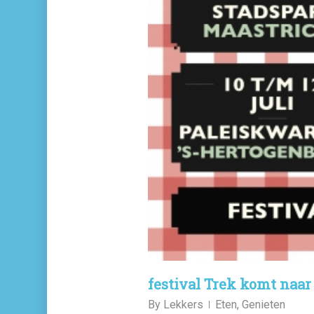
festival Trek komt naa
By
Lekkers
Eten
,
Genieten