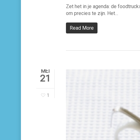
Zet het in je agenda: de foodtruc
om precies te zijn. Het…
Read More
MEI
21
1