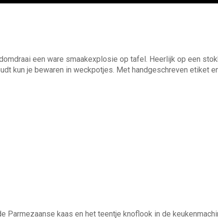
omdraai een ware smaakexplosie op tafel. Heerlijk op een stokbro
dt kun je bewaren in weckpotjes. Met handgeschreven etiket en f
de Parmezaanse kaas en het teentje knoflook in de keukenmachin