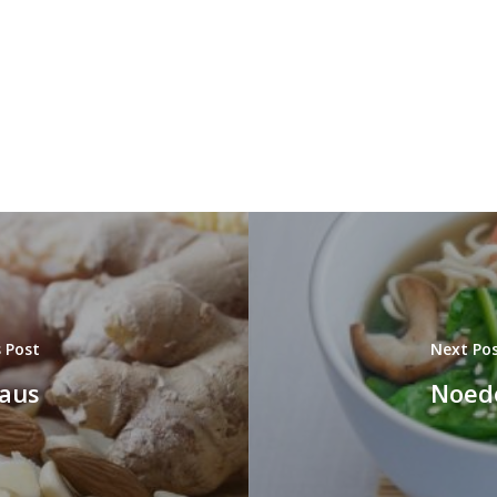
s Post
Next Po
aus
Noed