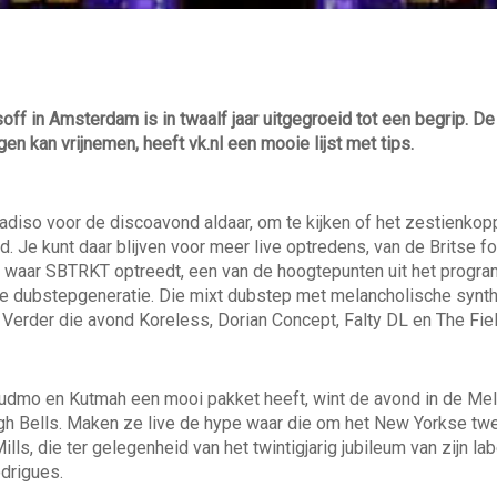
ff in Amsterdam is in twaalf jaar uitgegroeid tot een begrip. De 
en kan vrijnemen, heeft vk.nl een mooie lijst met tips.
diso voor de discoavond aldaar, om te kijken of het zestienkop
. Je kunt daar blijven voor meer live optredens, van de Brits
n waar SBTRKT optreedt, een van de hoogtepunten uit het prog
uwe dubstepgeneratie. Die mixt dubstep met melancholische synt
. Verder die avond Koreless, Dorian Concept, Falty DL en The Fiel
udmo en Kutmah een mooi pakket heeft, wint de avond in de Me
h Bells. Maken ze live de hype waar die om het New Yorkse twee
lls, die ter gelegenheid van het twintigjarig jubileum van zijn l
drigues.