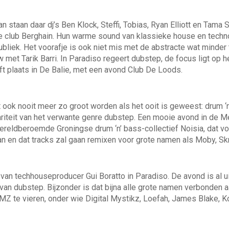
 staan daar dj’s Ben Klock, Steffi, Tobias, Ryan Elliott en Tama 
e club Berghain. Hun warme sound van klassieke house en tech
liek. Het voorafje is ook niet mis met de abstracte wat minder 
 met Tarik Barri. In Paradiso regeert dubstep, de focus ligt op h
ft plaats in De Balie, met een avond Club De Loods.
ook nooit meer zo groot worden als het ooit is geweest: drum ‘n
riteit van het verwante genre dubstep. Een mooie avond in de Me
ereldberoemde Groningse drum ‘n’ bass-collectief Noisia, dat v
an en dat tracks zal gaan remixen voor grote namen als Moby, Sk
van techhouseproducer Gui Boratto in Paradiso. De avond is al 
n dubstep. Bijzonder is dat bijna alle grote namen verbonden a
MZ te vieren, onder wie Digital Mystikz, Loefah, James Blake, 