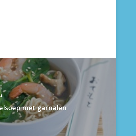
st
elsoep met garnalen