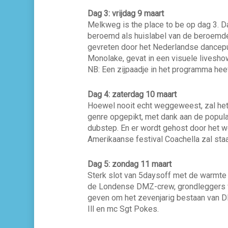
Dag 3: vrijdag 9 maart
Melkweg is the place to be op dag 3. Dan
beroemd als huislabel van de beroemd
gevreten door het Nederlandse dancepub
Monolake, gevat in een visuele liveshow
NB: Een zijpaadje in het programma hee
Dag 4: zaterdag 10 maart
Hoewel nooit echt weggeweest, zal het 
genre opgepikt, met dank aan de popula
dubstep. En er wordt gehost door het w
Amerikaanse festival Coachella zal sta
Dag 5: zondag 11 maart
Sterk slot van 5daysoff met de warmte 
de Londense DMZ-crew, grondleggers va
geven om het zevenjarig bestaan van D
Ill en mc Sgt Pokes.