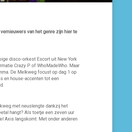
vernieuwers van het genre zijn hier te
pige disco-orkest Escort uit New York
e formatie Crazy P of WhoMadeWho. Maar
ramma. De Melkweg focust op dag 1 op
hs en house-accenten tot een
d.
lkweg met neuslengte dankzij het
tal hangt? Als toetje een zeven uur
abel Axis langskomt. Met onder anderen