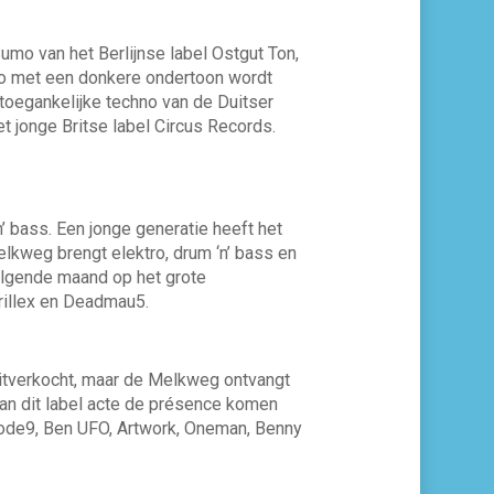
Sumo van het Berlijnse label Ostgut Ton,
no met een donkere ondertoon wordt
toegankelijke techno van de Duitser
et jonge Britse label Circus Records.
’ bass. Een jonge generatie heeft het
lkweg brengt elektro, drum ‘n’ bass en
olgende maand op het grote
rillex en Deadmau5.
uitverkocht, maar de Melkweg ontvangt
an dit label acte de présence komen
Kode9, Ben UFO, Artwork, Oneman, Benny