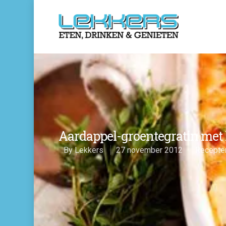
Aardappel-groentegratin me
By
Lekkers
27 november 2012
Recepte