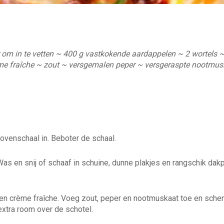
r om in te vetten ~ 400 g vastkokende aardappelen ~ 2 wortels 
me fraîche ~ zout ~ versgemalen peper ~ versgeraspte nootmus
ovenschaal in. Beboter de schaal.
Was en snij of schaaf in schuine, dunne plakjes en rangschik da
en crème fraîche. Voeg zout, peper en nootmuskaat toe en schen
extra room over de schotel.