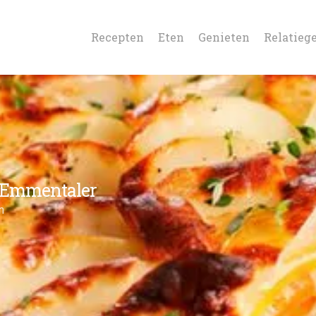
Recepten
Eten
Genieten
Relatieg
t Emmentaler
n