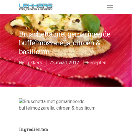
Bruschetta met gemarineerde
buffelmozzarella, citroen &
basilicum
By
Lekkers
22 maart 2012
Recepten
Ingrediënten