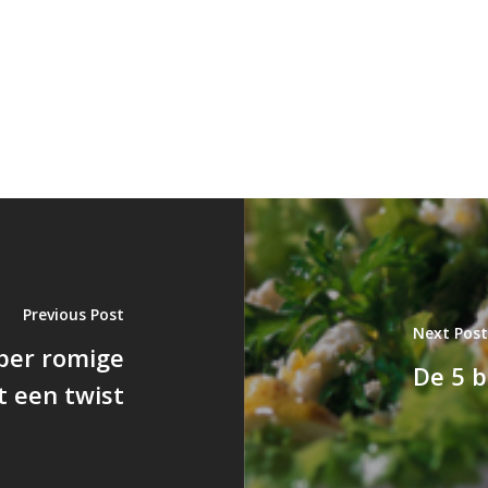
Previous Post
Next Post
uper romige
De 5 
 een twist