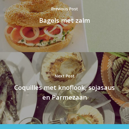
Previous Post
Bagels met zalm
Next Post
Coquilles met knoflook, sojasaus
en Parmezaan