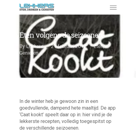
Eten volgens de seizoenen
By
Lekkers
21 februari 2012
Eten
,
Genieten
In de winter heb je gewoon zin in een
goedvullende, dampend hete maaltijd. De app
‘Caat kookt’ speelt daar op in: hier vind je de
lekkerste recepten, volledig toegespitst op
de verschillende seizoenen.