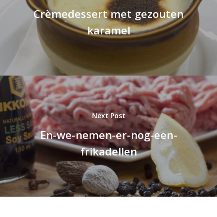
Crèmedessert met gezouten
karamel
Next Post
En-we-nemen-er-nog-een-
frikadellen