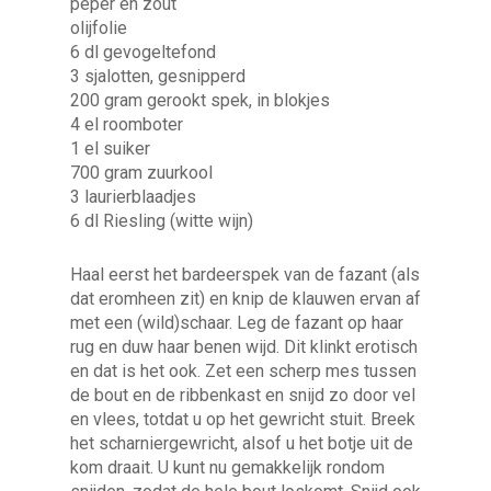
peper en zout
olijfolie
6 dl gevogeltefond
3 sjalotten, gesnipperd
200 gram gerookt spek, in blokjes
4 el roomboter
1 el suiker
700 gram zuurkool
3 laurierblaadjes
6 dl Riesling (witte wijn)
Haal eerst het bardeerspek van de fazant (als
dat eromheen zit) en knip de klauwen ervan af
met een (wild)schaar. Leg de fazant op haar
rug en duw haar benen wijd. Dit klinkt erotisch
en dat is het ook. Zet een scherp mes tussen
de bout en de ribbenkast en snijd zo door vel
en vlees, totdat u op het gewricht stuit. Breek
het scharniergewricht, alsof u het botje uit de
kom draait. U kunt nu gemakkelijk rondom