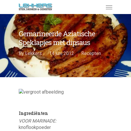
Gemarineerde Aziatische
Speklapjes met dipsaus
By
Lekkers
14 juni 2012
Recepten
Ingrediënten
VOOR MARINADE:
knoflookpoeder