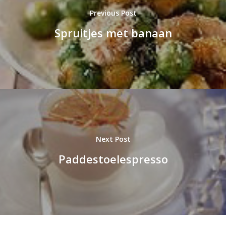
Previous Post
Spruitjes met banaan
Next Post
Paddestoelespresso