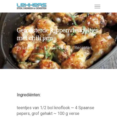
Geroosterde kippenvleugeltjes
met chili jam
By
Lekkers
17 april 2012
Recepten
Ingrediënten:
teentjes van 1/2 bol knoflook ~ 4 Spaanse
pepers, grof gehakt ~ 100 g verse