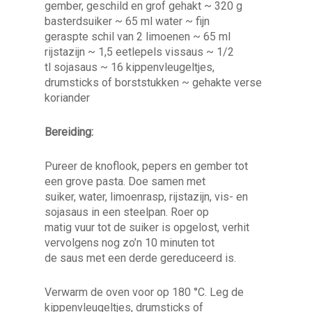
gember, geschild en grof gehakt ~ 320 g
basterdsuiker ~ 65 ml water ~ fijn
geraspte schil van 2 limoenen ~ 65 ml
rijstazijn ~ 1,5 eetlepels vissaus ~ 1/2
tl sojasaus ~ 16 kippenvleugeltjes,
drumsticks of borststukken ~ gehakte verse
koriander
Bereiding:
Pureer de knoflook, pepers en gember tot
een grove pasta. Doe samen met
suiker, water, limoenrasp, rijstazijn, vis- en
sojasaus in een steelpan. Roer op
matig vuur tot de suiker is opgelost, verhit
vervolgens nog zo’n 10 minuten tot
de saus met een derde gereduceerd is.
Verwarm de oven voor op 180 °C. Leg de
kippenvleugeltjes, drumsticks of