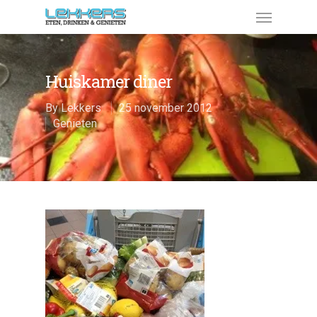
Huiskamer diner
By
Lekkers
25 november 2012
Genieten