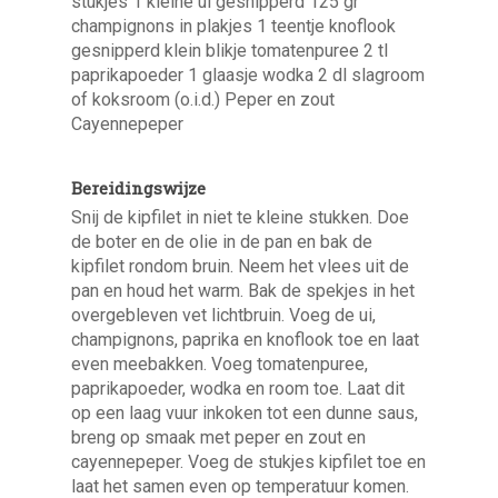
stukjes 1 kleine ui gesnipperd 125 gr
champignons in plakjes 1 teentje knoflook
gesnipperd klein blikje tomatenpuree 2 tl
paprikapoeder 1 glaasje wodka 2 dl slagroom
of koksroom (o.i.d.) Peper en zout
Cayennepeper
Bereidingswijze
Snij de kipfilet in niet te kleine stukken. Doe
de boter en de olie in de pan en bak de
kipfilet rondom bruin. Neem het vlees uit de
pan en houd het warm. Bak de spekjes in het
overgebleven vet lichtbruin. Voeg de ui,
champignons, paprika en knoflook toe en laat
even meebakken. Voeg tomatenpuree,
paprikapoeder, wodka en room toe. Laat dit
op een laag vuur inkoken tot een dunne saus,
breng op smaak met peper en zout en
cayennepeper. Voeg de stukjes kipfilet toe en
laat het samen even op temperatuur komen.