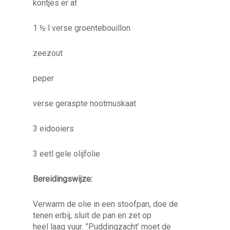
kontjes er af
1 ½ l verse groentebouillon
zeezout
peper
verse geraspte nootmuskaat
3 eidooiers
3 eetl gele olijfolie
Bereidingswijze:
Verwarm de olie in een stoofpan, doe de
tenen erbij, sluit de pan en zet op
heel laag vuur. ”Puddingzacht’ moet de