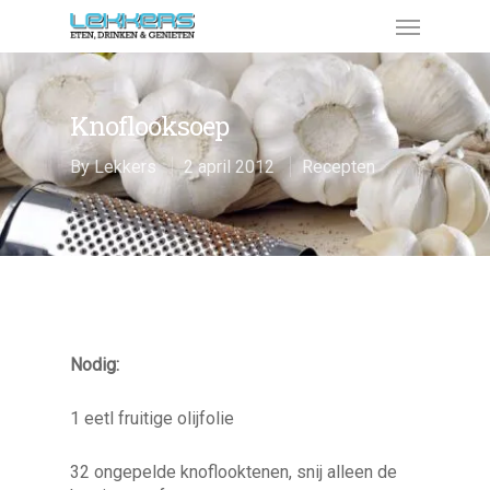
Knoflooksoep
By
Lekkers
2 april 2012
Recepten
Nodig:
1 eetl fruitige olijfolie
32 ongepelde knoflooktenen, snij alleen de