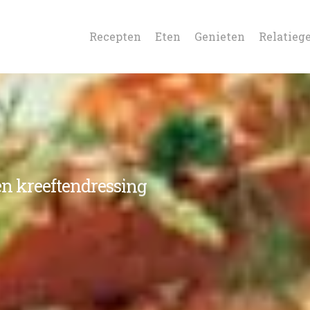
Recepten
Eten
Genieten
Relatieg
en kreeftendressing