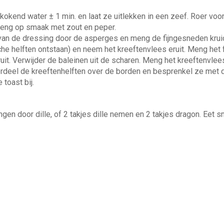
okend water ± 1 min. en laat ze uitlekken in een zeef. Roer voor
reng op smaak met zout en peper.
an de dressing door de asperges en meng de fijngesneden kruid
he helften ontstaan) en neem het kreeftenvlees eruit. Meng het 
ruit. Verwijder de baleinen uit de scharen. Meng het kreeftenvl
erdeel de kreeftenhelften over de borden en besprenkel ze met 
toast bij.
en door dille, of 2 takjes dille nemen en 2 takjes dragon. Eet sma