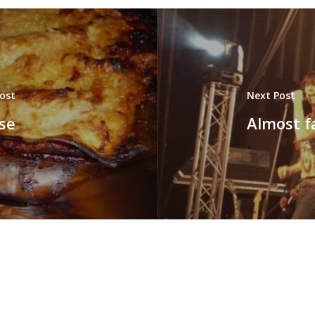
Post
Next Post
se
Almost f