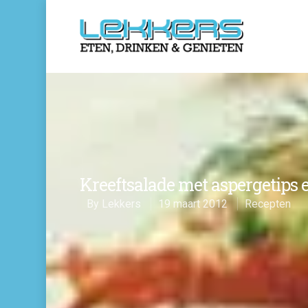
Kreeftsalade met aspergetips 
By
Lekkers
19 maart 2012
Recepten