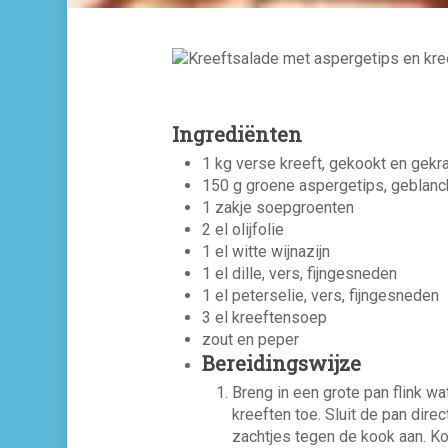
Ingrediënten
1 kg verse kreeft, gekookt en gekr
150 g groene aspergetips, geblan
1 zakje soepgroenten
2 el olijfolie
1 el witte wijnazijn
1 el dille, vers, fijngesneden
1 el peterselie, vers, fijngesneden
3 el kreeftensoep
zout en peper
Bereidingswijze
Breng in een grote pan flink w
kreeften toe. Sluit de pan dire
zachtjes tegen de kook aan. Koo