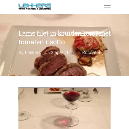
Lams filet in kruidenkorst met
tomaten risotto
By
Lekkers
22 april 2012
Recepten