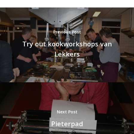
Previous Post
Try out kookworkshops van
Lekkers
Next Post
Pieterpad