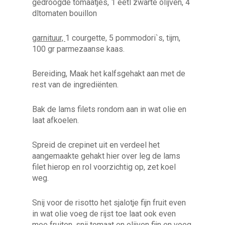
gedroogde tomaatjes, 1 eetl zwarte olijven, 4
dltomaten bouillon
garnituur,
1 courgette, 5 pommodori`s, tijm,
100 gr parmezaanse kaas.
Bereiding, Maak het kalfsgehakt aan met de
rest van de ingrediënten.
Bak de lams filets rondom aan in wat olie en
laat afkoelen.
Spreid de crepinet uit en verdeel het
aangemaakte gehakt hier over leg de lams
filet hierop en rol voorzichtig op, zet koel
weg.
Snij voor de risotto het sjalotje fijn fruit even
in wat olie voeg de rijst toe laat ook even
mee fruiten, snij tomaat en olijven fijn en voeg