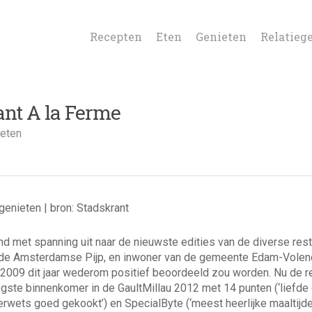
Recepten
Eten
Genieten
Relatieg
ant A la Ferme
eten
genieten | bron: Stadskrant
d met spanning uit naar de nieuwste edities van de diverse res
 de Amsterdamse Pijp, en inwoner van de gemeente Edam-Volenda
n 2009 dit jaar wederom positief beoordeeld zou worden. Nu de 
ogste binnenkomer in de GaultMillau 2012 met 14 punten (‘liefde
erwets goed gekookt’) en SpecialByte (‘meest heerlijke maaltijde