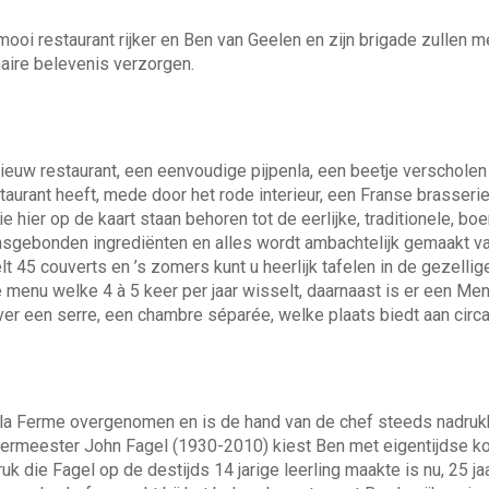
oi restaurant rijker en Ben van Geelen en zijn brigade zullen m
naire belevenis verzorgen.
ieuw restaurant, een eenvoudige pijpenla, een beetje verscholen
aurant heeft, mede door het rode interieur, een Franse brasserie
 hier op de kaart staan behoren tot de eerlijke, traditionele, b
sgebonden ingrediënten en alles wordt ambachtelijk gemaakt va
telt 45 couverts en ’s zomers kunt u heerlijk tafelen in de gezelli
e menu welke 4 à 5 keer per jaar wisselt, daarnaast is er een Me
er een serre, een chambre séparée, welke plaats biedt aan circ
A la Ferme overgenomen en is de hand van de chef steeds nadrukk
 leermeester John Fagel (1930-2010) kiest Ben met eigentijdse k
k die Fagel op de destijds 14 jarige leerling maakte is nu, 25 jaa