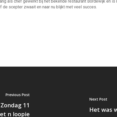
lang als chef gewerkt bij het bekende restaurant Bordewijk en is 
f de scepter zwaait en naar nu blijkt met veel succes.
Previous Post
Next Post
 Zondag 11
Het was w
t n loopie