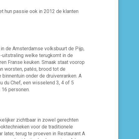
et hun passie ook in 2012 de klanten
 in de Amsterdamse volksbuurt de Pijp,
-uitstraling welke terugkomt in de
oeren Franse keuken. Smaak staat voorop
n worsten, patés, brood tot de
ge binnentuin onder de druivenranken. A
nu du Chef, een wisselend 3, 4 of 5
a 16 personen.
elijker zichtbaar in zowel gerechten
ooktechnieken voor de traditionele
r later, terug te proeven in Restaurant A