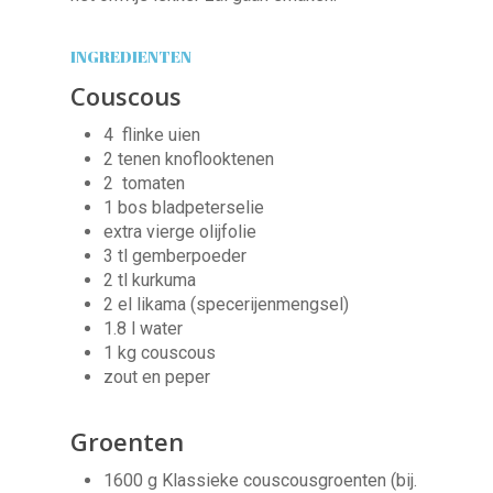
INGREDIENTEN
Couscous
4
flinke uien
2
tenen
knoflooktenen
2
tomaten
1
bos
bladpeterselie
extra vierge olijfolie
3
tl
gemberpoeder
2
tl
kurkuma
2
el
likama (specerijenmengsel)
1.8
l
water
1
kg
couscous
zout en peper
Groenten
1600
g
Klassieke couscousgroenten (bij.