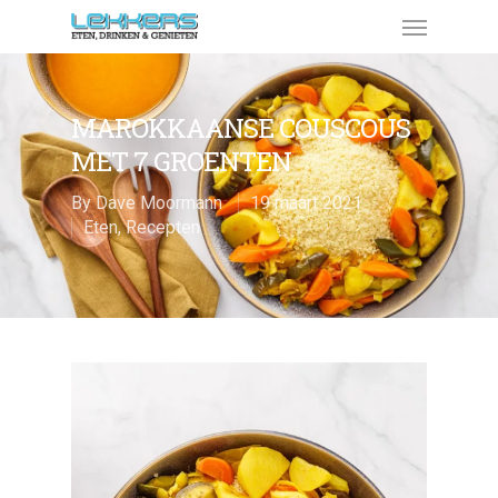
MAROKKAANSE COUSCOUS
MET 7 GROENTEN
By
Dave Moormann
19 maart 2021
Eten
,
Recepten