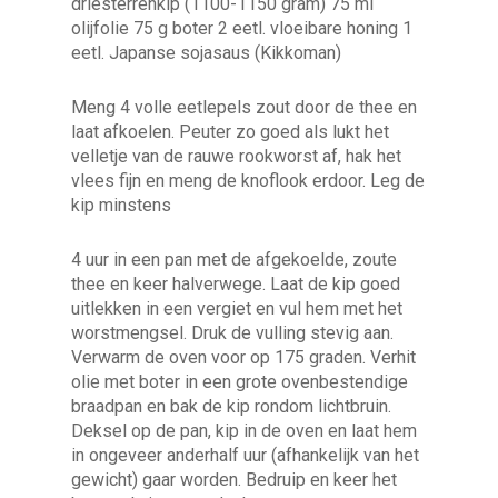
driesterrenkip (1100-1150 gram) 75 ml
olijfolie 75 g boter 2 eetl. vloeibare honing 1
eetl. Japanse sojasaus (Kikkoman)
Meng 4 volle eetlepels zout door de thee en
laat afkoelen. Peuter zo goed als lukt het
velletje van de rauwe rookworst af, hak het
vlees fijn en meng de knoflook erdoor. Leg de
kip minstens
4 uur in een pan met de afgekoelde, zoute
thee en keer halverwege. Laat de kip goed
uitlekken in een vergiet en vul hem met het
worstmengsel. Druk de vulling stevig aan.
Verwarm de oven voor op 175 graden. Verhit
olie met boter in een grote ovenbestendige
braadpan en bak de kip rondom lichtbruin.
Deksel op de pan, kip in de oven en laat hem
in ongeveer anderhalf uur (afhankelijk van het
gewicht) gaar worden. Bedruip en keer het