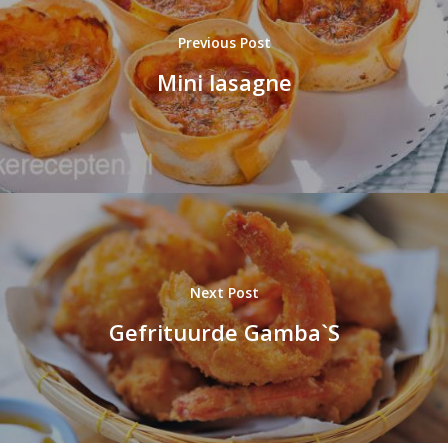
Previous Post
Mini lasagne
Next Post
Gefrituurde Gamba`S