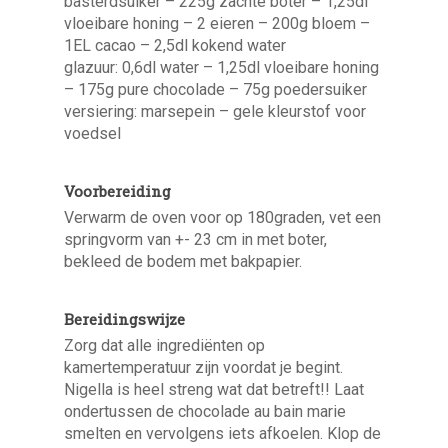
basterdsuiker – 225g zachte boter – 1,25dl
vloeibare honing – 2 eieren – 200g bloem –
1EL cacao – 2,5dl kokend water
glazuur: 0,6dl water – 1,25dl vloeibare honing
– 175g pure chocolade – 75g poedersuiker
versiering: marsepein – gele kleurstof voor
voedsel
Voorbereiding
Verwarm de oven voor op 180graden, vet een
springvorm van +- 23 cm in met boter,
bekleed de bodem met bakpapier.
Bereidingswijze
Zorg dat alle ingrediënten op
kamertemperatuur zijn voordat je begint.
Nigella is heel streng wat dat betreft!! Laat
ondertussen de chocolade au bain marie
smelten en vervolgens iets afkoelen. Klop de