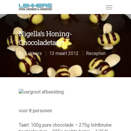
Nigella’s Honing-
Chocoladetaart
By
Lekkers
13 maart 2012
Recepten
voor 8 personen
Taart: 100g pure chocolade – 275g lichtbruine