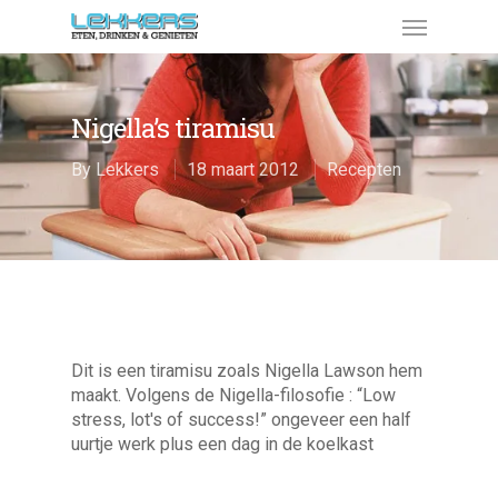
Nigella’s tiramisu
By
Lekkers
18 maart 2012
Recepten
Dit is een tiramisu zoals Nigella Lawson hem
maakt. Volgens de Nigella-filosofie : “Low
stress, lot′s of success!” ongeveer een half
uurtje werk plus een dag in de koelkast