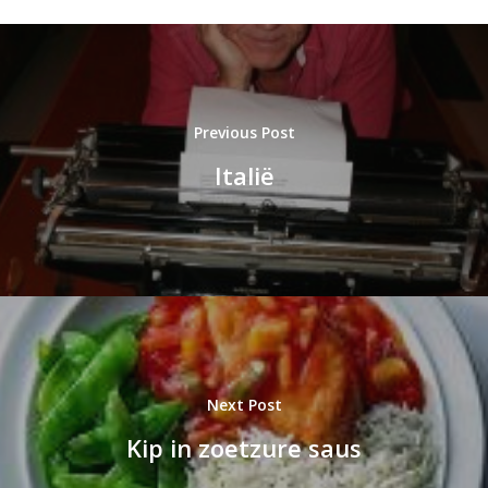
Previous Post
Italië
Next Post
Kip in zoetzure saus