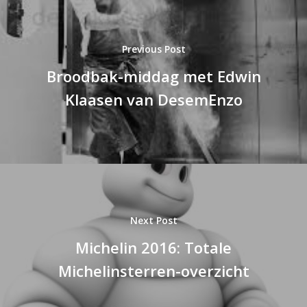
Previous Post
Broodbak-middag met Edwin
Klaasen van DesemEnzo
Next Post
Michelin 2016: Totale
Michelinsterren-overzicht