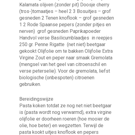
Kalamata olijven (zonder pit) Doosje cherry
(tros-)tomaatjes – heel 2 3 Bosuitjes – grof
gesneden 2 Tenen knoflook – grof gesneden
1 2 Rode Spaanse pepers (zonder pitjes en
nerven) grof gesneden Paprikapoeder
Handvol verse Basilicumblaadjes in reepjes
250 gr. Penne Rigatte (net niet) beetgaar
gekookt Olijfolie om te bakken Olijfolie Extra
Virgine Zout en peper naar smaak Gremolata
(mengsel van het geel van citroenschil en
verse peterselie). Voor de gremolata, liefst
biologische (onbespoten) citroenen
gebruiken.
Bereidingswijze
Pasta koken totdat ze nog net niet beetgaar
is (pasta wordt nog verwarmd), extra virgine
olijfolie er doorheen roeren (hoe mooier de
olie, hoe beter) en wegzetten. Terwijl de
pasta kookt uitjes knoflook en pepers