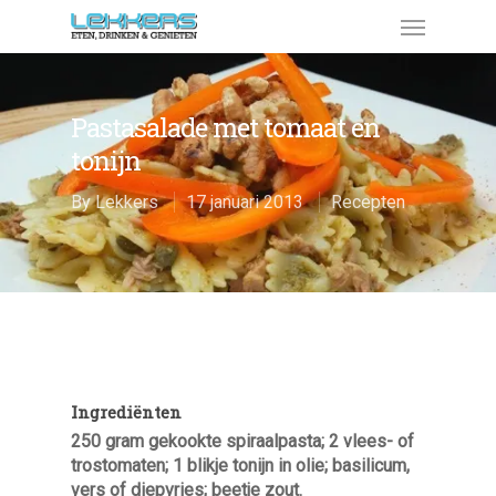
Pastasalade met tomaat en
tonijn
By
Lekkers
17 januari 2013
Recepten
Ingrediënten
250 gram gekookte spiraalpasta; 2 vlees- of
trostomaten; 1 blikje tonijn in olie; basilicum,
vers of diepvries; beetje zout.