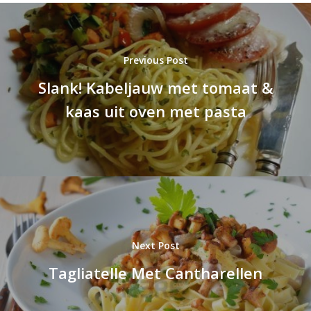
Previous Post
Slank! Kabeljauw met tomaat &
kaas uit oven met pasta
Next Post
Tagliatelle Met Cantharellen