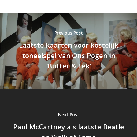
Previous Post
Laatste kaarten voor kostelijk
toneelspel van Ons Pogen in
‘Butter & Eek’
Next Post
Paul McCartney als laatste Beatle
op Walk of Fame