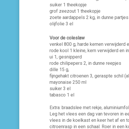
suiker 1 theekopje
grof zeezout 1 theekopje
zoete aardappels 2 kg, in dunne partjes
olijfolie 3 el
Voor de coleslaw
venkel 800 g, harde kernen verwijderd 
rode kool 1 kleine, kern verwijderd en i
ui 1, gesnipperd
rode chilipepers 2, in dunne reepjes
dille 15 g,
fijngehakt citroenen 3, geraspte schil (a
mayonaise 250 ml
suiker 3 el
tabasco 1 el
Extra: braadslee met rekje, aluminiumfol
Leg het vlees een dag van tevoren in e
vlees in de koelkast en keer het af en t
citroenrasp in een schaal. Roer in een 