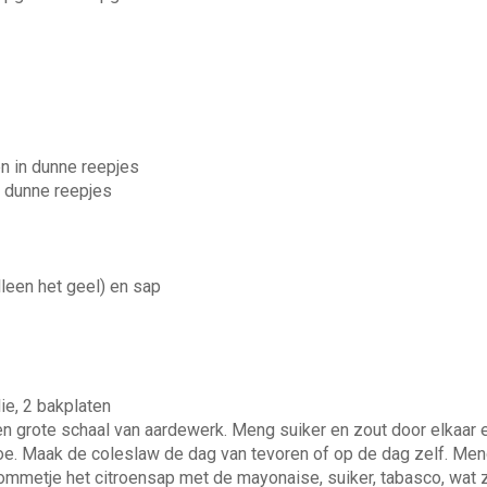
en in dunne reepjes
n dunne reepjes
lleen het geel) en sap
ie, 2 bakplaten
en grote schaal van aardewerk. Meng suiker en zout door elkaar 
oe. Maak de coleslaw de dag van tevoren of op de dag zelf. Meng d
kommetje het citroensap met de mayo­naise, suiker, tabasco, wat 