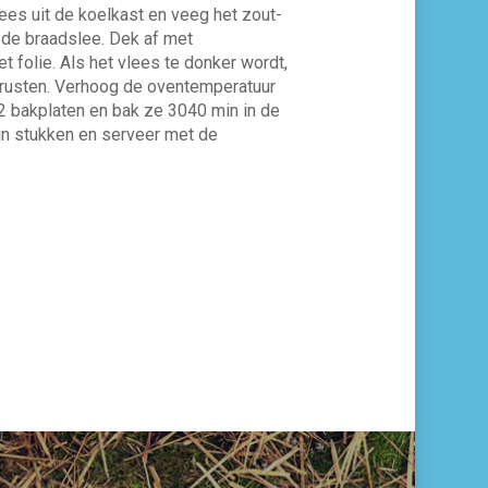
es uit de koelkast en veeg het zout­
 de braadslee. Dek af met
et folie. Als het vlees te donker wordt,
e rusten. Verhoog de oventemperatuur
2 bakplaten en bak ze 30­40 min in de
 in stukken en serveer met de