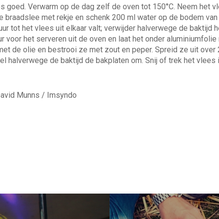
s goed. Verwarm op de dag zelf de oven tot 150°C. Neem het vle
ote braadslee met rekje en schenk 200 ml water op de bodem van
ur tot het vlees uit elkaar valt; verwijder halverwege de baktijd h
ur voor het serveren uit de oven en laat het onder aluminiumfoli
t de olie en bestrooi ze met zout en peper. Spreid ze uit over 
sel halverwege de baktijd de bakplaten om. Snij of trek het vlees
 David Munns / Imsyndo