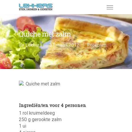
Quiche met zalm
By
Lekkers
31 maart 2012
Recepten
Ingrediënten voor 4 personen
1 rol kruimeldeeg
250 g gerookte zalm
1 ui