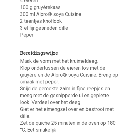
4 eieren
100 g gruyèrekaas
300 ml Alpro® soya Cuisine
2 teentjes knoflook
3 el fijngesneden dille
Peper
Bereidingswijze
Maak de vorm met het kruimeldeeg.
Klop ondertussen de eieren los met de
gruyère en de Alpro® soya Cuisine. Breng op
smaak met peper.
Snijd de gerookte zalm in fijne reepjes en
meng met de gesnipperde ui en geplette
look. Verdeel over het deeg.
Giet er het eimengsel over en bestrooi met
dille.
Zet de quiche 25 minuten in de oven op 180
°C. Eet smakelijk