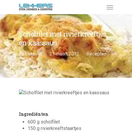
Scholfilet met rivierkreeftjes
en kaassaus
By
Lekkers
21 maart 2012
Recepten
Ingrediënten
600 g scholfilet
150 g rivierkreeftstaartjes