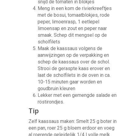
snijd de tomaten in blokjes
Meng in een kom de rivierkreeftjes
met de bosui, tomaatblokjes, rode
peper, limoenrasp, 1 eetlepel
limoensap en zout en peper naar
smaak. Schep dit mengsel op de
scholfilets
Maak de kaassaus volgens de
aanwijzingen op de verpakking en
schep de kaassaus over de schol.
Strooi de geraspte kaas erover en
laat de scholfilets in de oven in ca.
10-15 minuten gaar worden en
goudbruin kleuren
Lekker met een gemengde salade en
röstirondjes.
Tip
Zelf kaassaus maken: Smelt 25 g boter in
een pan, roer 25 g bloem erdoor en voeg
al roerende geleidelijk 1/4 l volle melk