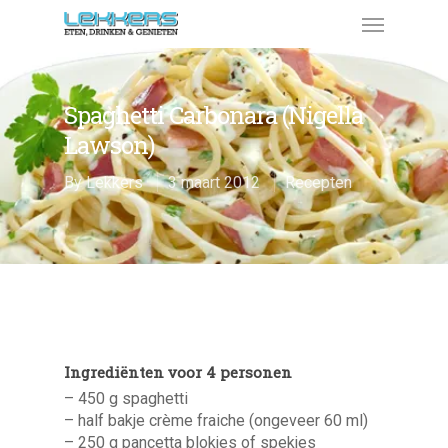
Spaghetti Carbonara (Nigella
Lawson)
By
Lekkers
3 maart 2012
Recepten
Ingrediënten voor 4 personen
– 450 g spaghetti
– half bakje crème fraiche (ongeveer 60 ml)
– 250 g pancetta blokjes of spekjes