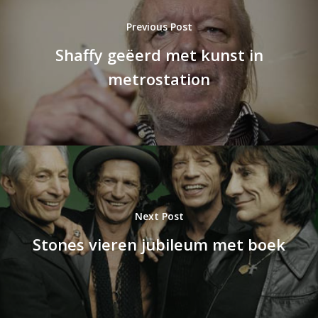
Previous Post
Shaffy geëerd met kunst in
metrostation
Next Post
Stones vieren jubileum met boek