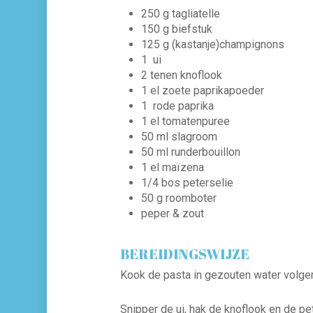
250
g
tagliatelle
150
g
biefstuk
125
g
(kastanje)champignons
1
ui
2
tenen
knoflook
1
el
zoete paprikapoeder
1
rode paprika
1
el
tomatenpuree
50
ml
slagroom
50
ml
runderbouillon
1
el
maïzena
1/4
bos
peterselie
50
g
roomboter
peper & zout
BEREIDINGSWIJZE
Kook de pasta in gezouten water volge
Snipper de ui, hak de knoflook en de pet