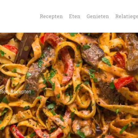
Recepten
Eten
Genieten
Relatieg
Eten
,
Recepten