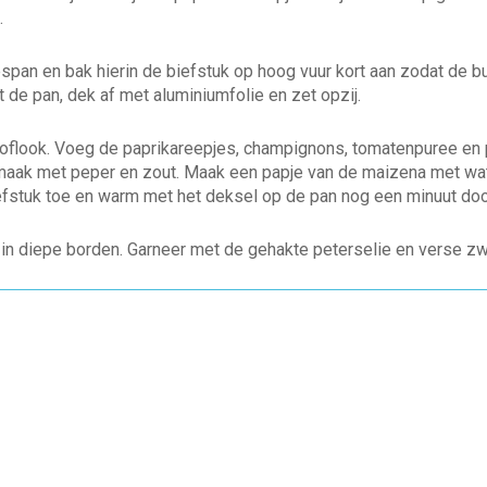
.
span en bak hierin de biefstuk op hoog vuur kort aan zodat de bu
it de pan, dek af met aluminiumfolie en zet opzij.
knoflook. Voeg de paprikareepjes, champignons, tomatenpuree en 
aak met peper en zout. Maak een papje van de maizena met wat w
efstuk toe en warm met het deksel op de pan nog een minuut doo
in diepe borden. Garneer met de gehakte peterselie en verse zw