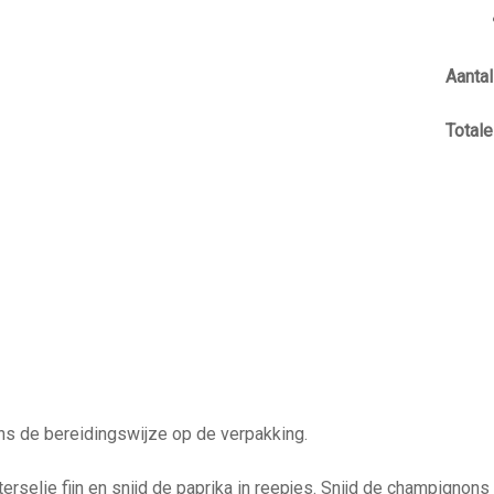
Aantal
Totale 
ns de bereidingswijze op de verpakking.
erselie fijn en snijd de paprika in reepjes. Snijd de champignons 