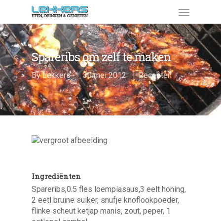
Spareribs om zelf te maken
By
Lekkers
30 mei 2012
Recepten
Ingrediënten
Spareribs,0.5 fles loempiasaus,3 eelt honing,
2 eetl bruine suiker, snufje knoflookpoeder,
flinke scheut ketjap manis, zout, peper, 1