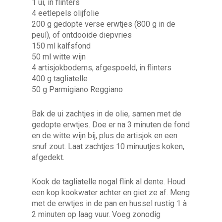
1 ui, in flinters
4 eetlepels olijfolie
200 g gedopte verse erwtjes (800 g in de
peul), of ontdooide diepvries
150 ml kalfsfond
50 ml witte wijn
4 artisjokbodems, afgespoeld, in flinters
400 g tagliatelle
50 g Parmigiano Reggiano
Bak de ui zachtjes in de olie, samen met de
gedopte erwtjes. Doe er na 3 minuten de fond
en de witte wijn bij, plus de artisjok en een
snuf zout. Laat zachtjes 10 minuutjes koken,
afgedekt.
Kook de tagliatelle nogal flink al dente. Houd
een kop kookwater achter en giet ze af. Meng
met de erwtjes in de pan en hussel rustig 1 à
2 minuten op laag vuur. Voeg zonodig