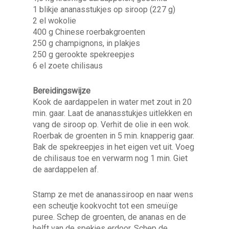
1 blikje ananasstukjes op siroop (227 g)
2 el wokolie
400 g Chinese roerbakgroenten
250 g champignons, in plakjes
250 g gerookte spekreepjes
6 el zoete chilisaus
Bereidingswijze
Kook de aardappelen in water met zout in 20
min. gaar. Laat de ananasstukjes uitlekken en
vang de siroop op. Verhit de olie in een wok.
Roerbak de groenten in 5 min. knapperig gaar.
Bak de spekreepjes in het eigen vet uit. Voeg
de chilisaus toe en verwarm nog 1 min. Giet
de aardappelen af.
Stamp ze met de ananassiroop en naar wens
een scheutje kookvocht tot een smeuïge
puree. Schep de groenten, de ananas en de
helft van de spekjes erdoor. Schep de