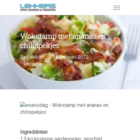
Wokstamp met ananas en
chilispekjes
By
Lekkers
24 februari 2012
Recepten
Ingrediënten
1,5 kg kruimige aardappelen, geschild