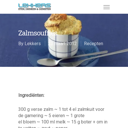
Zalmsoufflés
By
Lekkers
23 maart 2012
Recepten
Ingrediënten:
300 g verse zalm ~ 1 tot 4 el zalmkuit voor
de garnering ~ 5 eieren ~ 1 grote
el bloem ~ 100 ml melk ~ 15 g boter + om in