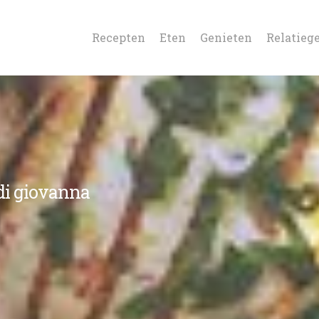
Recepten
Eten
Genieten
Relatieg
di giovanna