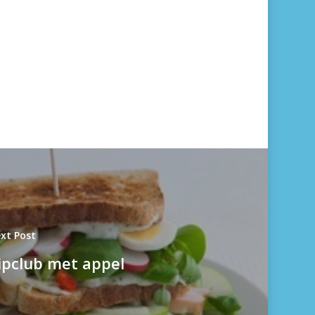
xt Post
ipclub met appel