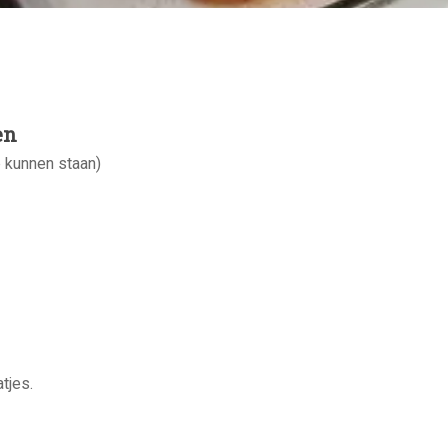
en
p kunnen staan)
tjes.