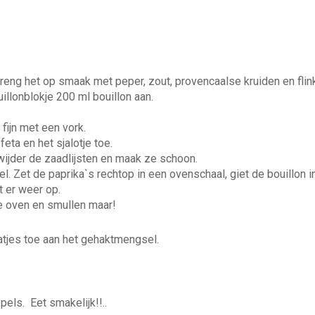
breng het op smaak met peper, zout, provencaalse kruiden en flin
llonblokje 200 ml bouillon aan.
 fijn met een vork.
eta en het sjalotje toe.
wijder de zaadlijsten en maak ze schoon.
. Zet de paprika`s rechtop in een ovenschaal, giet de bouillon in
 er weer op.
e oven en smullen maar!
atjes toe aan het gehaktmengsel.
els. Eet smakelijk!!..