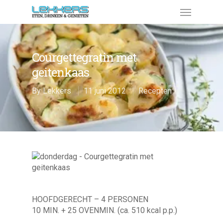
Courgettegratin met
geitenkaas
By
Lekkers
11 juni 2012
Recepten
HOOFDGERECHT – 4 PERSONEN
10 MIN. + 25 OVENMIN. (ca. 510 kcal p.p.)