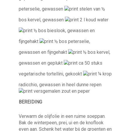
peterselie, gewassen
stelen van ½
bos kervel, gewassen
2 l koud water
½ bos bieslook, gewassen en
fijngehakt
½ bos peterselie,
gewassen en fijngehakt
½ bos kervel,
gewassen en geplukt
ca 50 stuks
vegetarische tortellini, gekookt
¼ krop
radicchio, gewassen in heel dunne repen
versgemalen zout en peper
BEREIDING
Verwarm de olijfolie in een ruime soeppan.
Bak de winterpeen, prei, ui en de knoflook
even aan. Schenk het water bij de groenten en