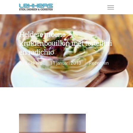
Heldere groene
kruidenbouillon met tortellini
en radichio
By
Lekkers
11 januari 2013
Recepten