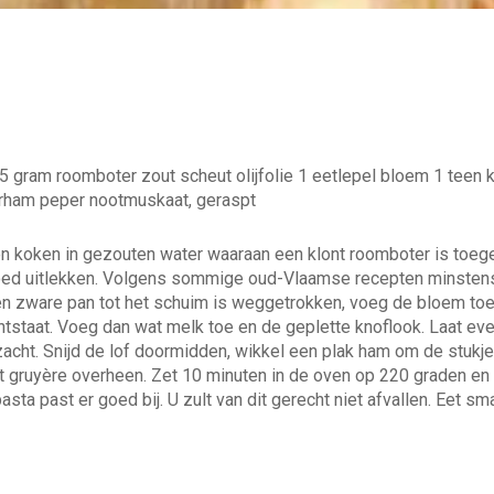
25 gram roomboter zout scheut olijfolie 1 eetlepel bloem 1 teen
erham peper nootmuskaat, geraspt
en koken in gezouten water waaraan een klont roomboter is toeg
oed uitlekken. Volgens sommige oud-Vlaamse recepten minstens 
n een zware pan tot het schuim is weggetrokken, voeg de bloem to
 ontstaat. Voeg dan wat melk toe en de geplette knoflook. Laat 
 zacht. Snijd de lof doormidden, wikkel een plak ham om de stukj
t gruyère overheen. Zet 10 minuten in de oven op 220 graden en
a past er goed bij. U zult van dit gerecht niet afvallen. Eet smak