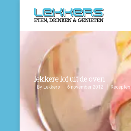
lekkere lof uit de oven
By
Lekkers
6 november 2012
Recepten