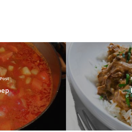
 Post
oep