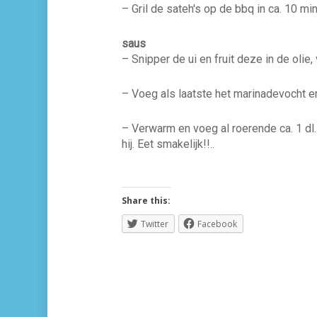
– Gril de sateh′s op de bbq in ca. 10 mi
saus
– Snipper de ui en fruit deze in de oli
– Voeg als laatste het marinadevocht e
– Verwarm en voeg al roerende ca. 1 dl.
hij. Eet smakelijk!!..
Share this:
Twitter
Facebook