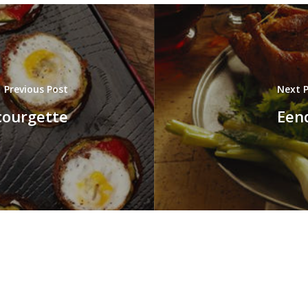
Previous Post
Next 
courgette
Een