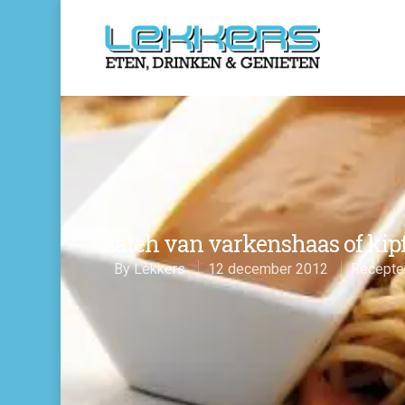
sateh van varkenshaas of kipf
By
Lekkers
12 december 2012
Recepte