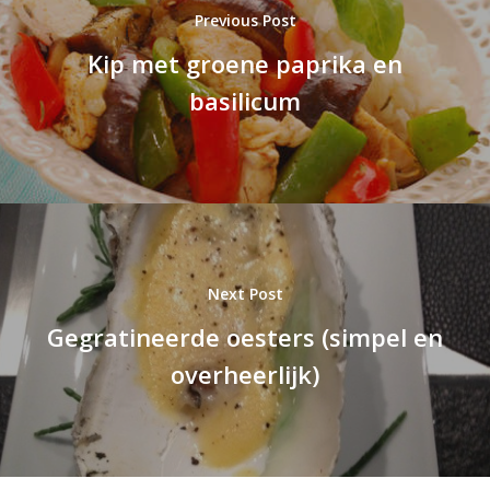
Previous Post
Kip met groene paprika en
basilicum
Next Post
Gegratineerde oesters (simpel en
overheerlijk)