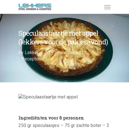
Speculaastaartje met appel
(lekkers voor de pakjesavond)
By
Lekkers
29 november 2012
Recepten
Ingrediënten voor 8 personen
250 gr speculaasjes – 75 gr zachte boter – 3