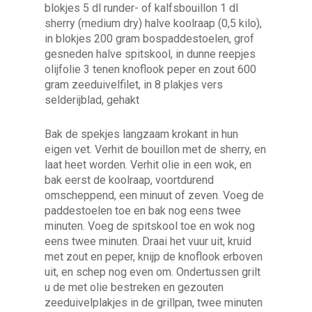
blokjes 5 dl runder- of kalfsbouillon 1 dl
sherry (medium dry) halve koolraap (0,5 kilo),
in blokjes 200 gram bospaddestoelen, grof
gesneden halve spitskool, in dunne reepjes
olijfolie 3 tenen knoflook peper en zout 600
gram zeeduivelfilet, in 8 plakjes vers
selderijblad, gehakt
Bak de spekjes langzaam krokant in hun
eigen vet. Verhit de bouillon met de sherry, en
laat heet worden. Verhit olie in een wok, en
bak eerst de koolraap, voortdurend
omscheppend, een minuut of zeven. Voeg de
paddestoelen toe en bak nog eens twee
minuten. Voeg de spitskool toe en wok nog
eens twee minuten. Draai het vuur uit, kruid
met zout en peper, knijp de knoflook erboven
uit, en schep nog even om. Ondertussen grilt
u de met olie bestreken en gezouten
zeeduivelplakjes in de grillpan, twee minuten