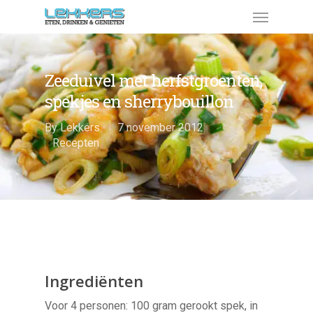
Zeeduivel met herfstgroenten,
spekjes en sherrybouillon
By
Lekkers
7 november 2012
Recepten
Ingrediënten
Voor 4 personen: 100 gram gerookt spek, in